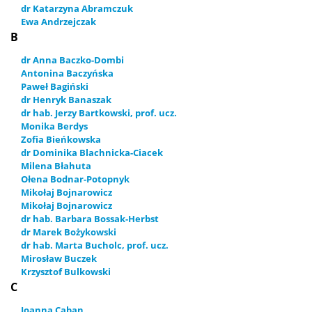
dr Katarzyna Abramczuk
Ewa Andrzejczak
B
dr Anna Baczko-Dombi
Antonina Baczyńska
Paweł Bagiński
dr Henryk Banaszak
dr hab. Jerzy Bartkowski, prof. ucz.
Monika Berdys
Zofia Bieńkowska
dr Dominika Blachnicka-Ciacek
Milena Błahuta
Ołena Bodnar-Potopnyk
Mikołaj Bojnarowicz
Mikołaj Bojnarowicz
dr hab. Barbara Bossak-Herbst
dr Marek Bożykowski
dr hab. Marta Bucholc, prof. ucz.
Mirosław Buczek
Krzysztof Bulkowski
C
Joanna Caban