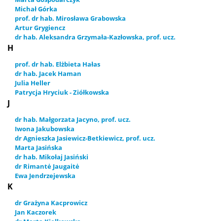
Michał Górka
prof. dr hab. Mirosława Grabowska
Artur Grygiencz
dr hab. Aleksandra Grzymała-Kazłowska, prof. ucz.
H
prof. dr hab. Elżbieta Hałas
dr hab. Jacek Haman
Julia Heller
Patrycja Hryciuk - Ziółkowska
J
dr hab. Małgorzata Jacyno, prof. ucz.
Iwona Jakubowska
dr Agnieszka Jasiewicz-Betkiewicz, prof. ucz.
Marta Jasińska
dr hab. Mikołaj Jasiński
dr Rimantė Jaugaitė
Ewa Jendrzejewska
K
dr Grażyna Kacprowicz
Jan Kaczorek