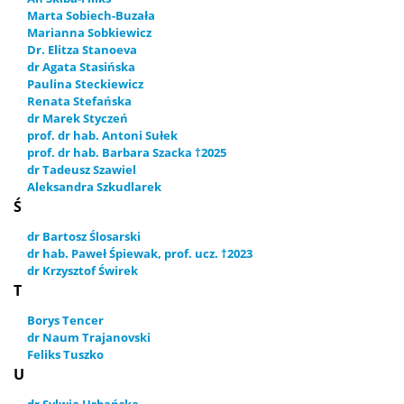
Marta Sobiech-Buzała
Marianna Sobkiewicz
Dr. Elitza Stanoeva
dr Agata Stasińska
Paulina Steckiewicz
Renata Stefańska
dr Marek Styczeń
prof. dr hab. Antoni Sułek
prof. dr hab. Barbara Szacka †2025
dr Tadeusz Szawiel
Aleksandra Szkudlarek
Ś
dr Bartosz Ślosarski
dr hab. Paweł Śpiewak, prof. ucz. †2023
dr Krzysztof Świrek
T
Borys Tencer
dr Naum Trajanovski
Feliks Tuszko
U
dr Sylwia Urbańska