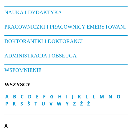
NAUKA I DYDAKTYKA
PRACOWNICZKI I PRACOWNICY EMERYTOWANI
DOKTORANTKI I DOKTORANCI
ADMINISTRACJA I OBSŁUGA
WSPOMNIENIE
WSZYSCY
A
B
C
D
E
F
G
H
I
J
K
L
Ł
M
N
O
P
R
S
Ś
T
U
V
W
Y
Z
Ź
Ż
A