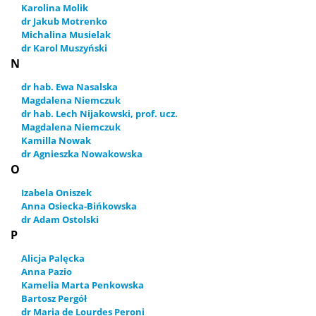
Karolina Molik
dr Jakub Motrenko
Michalina Musielak
dr Karol Muszyński
N
dr hab. Ewa Nasalska
Magdalena Niemczuk
dr hab. Lech Nijakowski, prof. ucz.
Magdalena Niemczuk
Kamilla Nowak
dr Agnieszka Nowakowska
O
Izabela Oniszek
Anna Osiecka-Bińkowska
dr Adam Ostolski
P
Alicja Palęcka
Anna Pazio
Kamelia Marta Penkowska
Bartosz Pergół
dr Maria de Lourdes Peroni