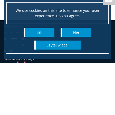
We use cookies on this site to enhance your user
experience. Do You agree?
Tak
Nie
czytaj więcej
Wydział Socjologii
Uniwersytetu Warszawskiego
ul. Karowa 18
00-324 Warszawa
Adres do korespondencji:
ul. Krakowskie Przedmieście 26/28, 00-927 Warszawa