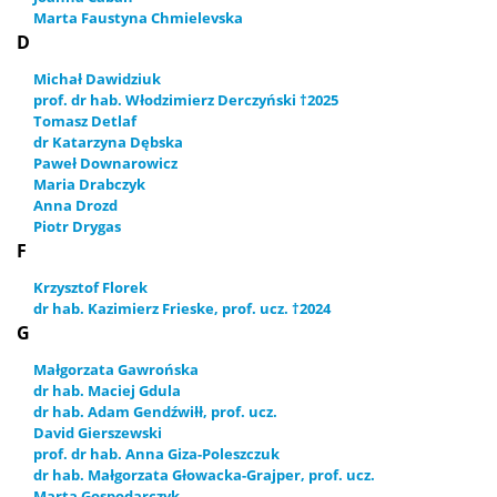
Marta Faustyna Chmielevska
D
Michał Dawidziuk
prof. dr hab. Włodzimierz Derczyński †2025
Tomasz Detlaf
dr Katarzyna Dębska
Paweł Downarowicz
Maria Drabczyk
Anna Drozd
Piotr Drygas
F
Krzysztof Florek
dr hab. Kazimierz Frieske, prof. ucz. †2024
G
Małgorzata Gawrońska
dr hab. Maciej Gdula
dr hab. Adam Gendźwiłł, prof. ucz.
David Gierszewski
prof. dr hab. Anna Giza-Poleszczuk
dr hab. Małgorzata Głowacka-Grajper, prof. ucz.
Marta Gospodarczyk