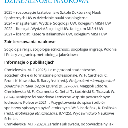
DZIAŁALNOŚĆ NAUKOWA
Harmonogram sesji
2025 – rozpoczęcie kształcenia w Szkole Doktorskiej Nauk
Społecznych UW w dziedzinie nauki socjologiczne
2024 – magisterium, Wydział Socjologii UW, Kolegium MISH UW
2022 – licencjat, Wydział Socjologii UW, Kolegium MISH UW
IT / Oprogramowanie
2021 – licencjat, Katedra Italianistyki UW, Kolegium MISH UW
Zainteresowania naukowe
Mobilność – Erasmus
Socjologia religii, socjologia etniczności, socjologia migracji, Polonia
i Polacy za granicą, metodologia jakościowa
Informacje o publikacjach
Obrony prac dyplomowych
Chmielevska, M. F. (2025). Le migrazioni studentesche,
accademiche e di formazione professionale. W: F. Carchedi, C.
Bruni, K. Kowalska, R. Raczyński (red.),
Emigrazioni e immigrazioni
Akademiki i stypendia
polacche in Italia. Doppi sguardi
(s. 527-537). Maggioli Editore.
Chmielevska M. F., Czarnecka K., Detlaf T., Łodziński S., Tkaczuk W.
(2024). Mniejszości narodowe i etniczne w spisie powszechnym
ludności w Polsce w 2021 r. Przygotowania do spisu i odbiór
Konkursy na prace dyplomowe
społeczny spisowych pytań etnicznych. W: S. Łodziński, K. Dolińska
(red.),
Mobilizacja etniczności
(s. 87-125). Wydawnictwo Naukowe
Scholar.
Raport samooceny
Chmielevska, M.F. (2023). Zaradna jak swacia, odpowiedzialny jak