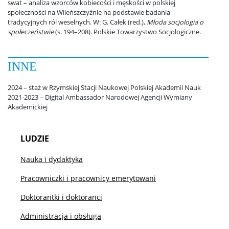
swat – analiza wzorców kobiecości i męskości w polskiej
społeczności na Wileńszczyźnie na podstawie badania
tradycyjnych ról weselnych. W: G. Całek (red.),
Młoda socjologia o
Ważne dokumenty
społeczeństwie
(s. 194–208). Polskie Towarzystwo Socjologiczne.
Strefa studencka
INNE
2024 – staż w Rzymskiej Stacji Naukowej Polskiej Akademii Nauk
Aktualności studenckie
2021-2023 – Digital Ambassador Narodowej Agencji Wymiany
Akademickiej
Rada Samorządu Studentów
LUDZIE
Koła naukowe studentów
Nauka i dydaktyka
Pracowniczki i pracownicy emerytowani
Rekrutacja
Doktorantki i doktoranci
Administracja i obsługa
I stopień: socjologia