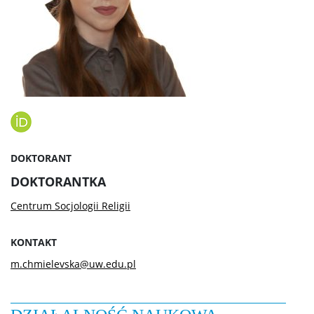
Pierwsza pomoc
Studia
Pierwsze kroki na WS UW
Dziekanat studencki
DOKTORANT
DOKTORANTKA
Jakość kształcenia
Centrum Socjologii Religii
KONTAKT
Programy studiów
m.chmielevska@uw.edu.pl
Plan zajęć