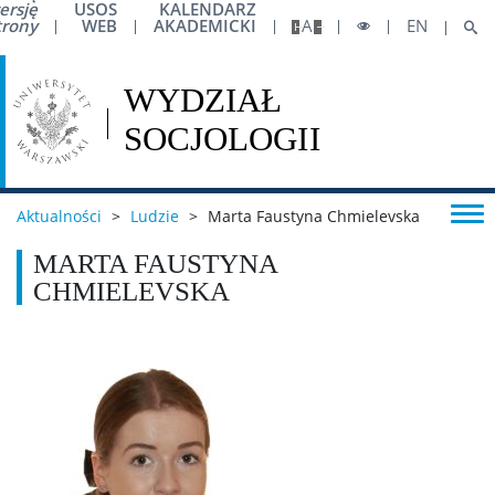
ersję
USOS
KALENDARZ
trony
WEB
AKADEMICKI
A
EN
Wsparcie
Pełnomocnik ds. Równości
Dla osób w spektrum autyzmu
Aktualności
>
Ludzie
>
Marta Faustyna Chmielevska
Dane preferowane
MARTA FAUSTYNA
CHMIELEVSKA
Biuro ds. Osób z Niepełnosprawnościami
Biuro ds. Pomocy Materialnej
Centrum Pomocy Psychologicznej UW