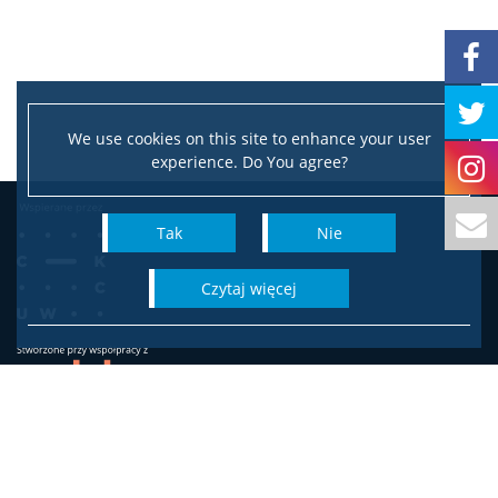
Interesariusze zewnętrzni
We use cookies on this site to enhance your user
Popularyzacja
experience. Do You agree?
Dla mediów
Tak
Nie
czytaj więcej
Wydział Socjologii
Uniwersytetu Warszawskiego