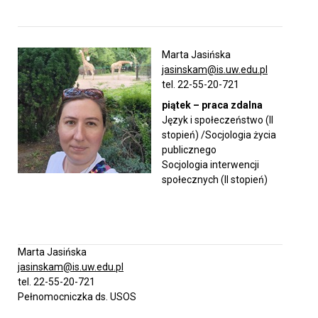
Akademiki i stypendia
Marta Jasińska
jasinskam@is.uw.edu.pl
Konkursy na prace dyplomowe
tel. 22-55-20-721
piątek – praca zdalna
Język i społeczeństwo (II
Raport samooceny
stopień) /Socjologia życia
publicznego
Socjologia interwencji
Ważne dokumenty
społecznych (II stopień)
Strefa studencka
Marta Jasińska
jasinskam@is.uw.edu.pl
Aktualności studenckie
tel. 22-55-20-721
Pełnomocniczka ds. USOS
Rada Samorządu Studentów