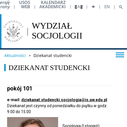
ersję
USOS
KALENDARZ
trony
WEB
AKADEMICKI
A
EN
Biuro ds. Osób z Niepełnosprawnościami
Biuro ds. Pomocy Materialnej
Centrum Pomocy Psychologicznej UW
Aktualności
>
Dziekanat studencki
DZIEKANAT STUDENCKI
Pierwsza pomoc
Studia
pokój 101
e-mail:
dziekanat.studencki.socjologia@is.uw.edu.pl
Pierwsze kroki na WS UW
Dziekanat jest czynny od poniedziałku do piątku w godz.
9.00 do 15.00
Dziekanat studencki
Socjologia (I stopień)