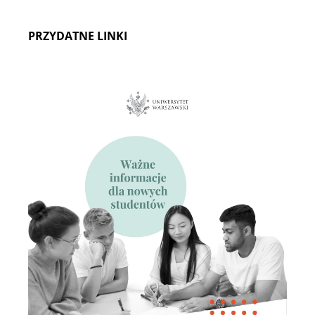
PRZYDATNE LINKI
Koła naukowe studentów
Rekrutacja
I stopień: socjologia
II stopień: socjologia
II stopień: socjologia cyfrowa
II stopień: język i społeczeństwo
II stopień: socjologia życia publicznego d.