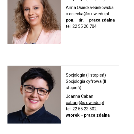
Anna Osiecka-Bińkowska
Jakość kształcenia
a.osiecka@is.uw.edu.pl
pon. – śr.
– praca zdalna
tel. 22 55 20 704
Programy studiów
Plan zajęć
Harmonogram sesji
Socjologia (II stopień)
Socjologia cyfrowa (II
stopień)
IT / Oprogramowanie
Joanna Caban
cabanj@is.uw.edu.pl
tel. 22 55 23 502
Mobilność – Erasmus
wtorek – praca zdalna
Obrony prac dyplomowych