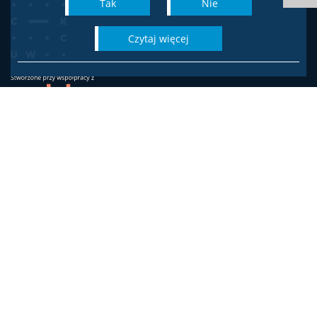
Tak
Nie
czytaj więcej
Wydział Socjologii
Uniwersytetu Warszawskiego
ul. Karowa 18
00-324 Warszawa
Adres do korespondencji:
ul. Krakowskie Przedmieście 26/28, 00-927 Warszawa
Biuro Dziekana
biuro.dziekana.ws@is.uw.edu.pl
tel. 22 55 20 706 / 22 55 23 726
Dziekanat studencki
dziekanat.studencki.socjologia@is.uw.edu.pl