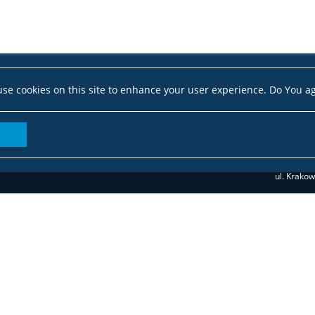
se cookies on this site to enhance your user experience. Do You a
ul. Krako
dziekana
(Socjologia II 
(Język i społeczeństwo, Socjolog