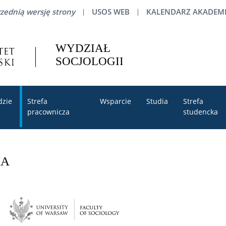
zednią wersję strony
USOS WEB
KALENDARZ AKADEMI
dzie
Strefa
Wsparcie
Studia
Strefa
pracownicza
studencka
IA