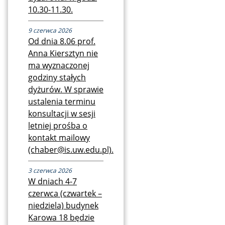
10.30-11.30.
9 czerwca 2026
Od dnia 8.06 prof.
Anna Kiersztyn nie
ma wyznaczonej
godziny stałych
dyżurów. W sprawie
ustalenia terminu
konsultacji w sesji
letniej prośba o
kontakt mailowy
(chaber@is.uw.edu.pl).
3 czerwca 2026
W dniach 4-7
czerwca (czwartek –
niedziela) budynek
Karowa 18 będzie