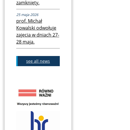
zamknięty.
25 maja 2026
prof. Michał
Kowalski odwołuje
zajęcia w dniach 27-
28 maja.
see all news