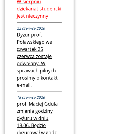
W sierpniu
dziekanat studencki
jest nieczynny
22 czerwca 2026
Dyżur prof.
Poławskiego we
czwartek 25
czerwca zostaje
odwołany. W
sprawach pilnych
prosimy o kontakt
e-mail.
18 czerwca 2026
prof. Maciej Gdula
zmienia godziny
dyżuru w dniu
18.06. Będzie
dyżurował w godz.