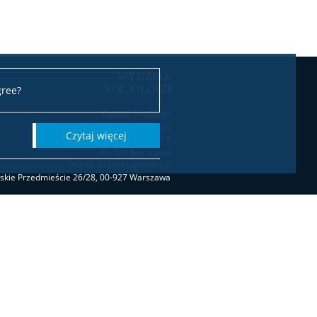
gree?
Wydział Socjologii
Uniwersytetu Warszawskiego
czytaj więcej
ul. Karowa 18
00-324 Warszawa
Adres do korespondencji:
wskie Przedmieście 26/28, 00-927 Warszawa
Biuro Dziekana
biuro.dziekana.ws@is.uw.edu.pl
tel. 22 55 20 706 / 22 55 23 726
Dziekanat studencki
t.studencki.socjologia@is.uw.edu.pl
(Socjologia I stopień) tel. 22 55 23 502
stopień, Socjologia cyfrowa) tel. 22 55 23 502
ia interwencji społecznych) tel. 22 55 23 502