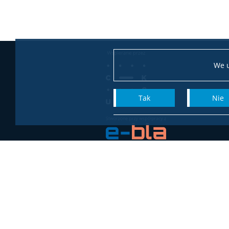
We u
Tak
Nie