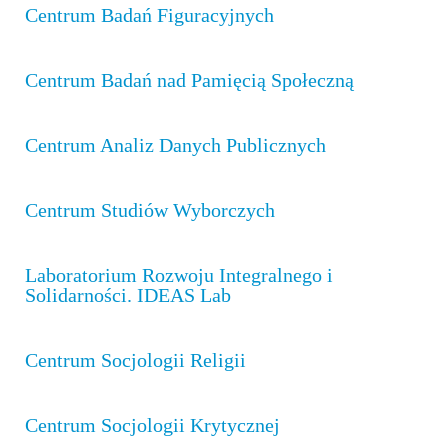
Centrum Badań Figuracyjnych
II stopień: socjologia
Centrum Badań nad Pamięcią Społeczną
II stopień: socjologia cyfrowa
Centrum Analiz Danych Publicznych
II stopień: język i społeczeństwo
II stopień: socjologia życia publicznego d.
Centrum Studiów Wyborczych
socjologia interwencji społecznych
Laboratorium Rozwoju Integralnego i
Niezbędne kompetencje cyfrowe
Solidarności. IDEAS Lab
Gdzie się pracuje po socjologii
Centrum Socjologii Religii
Współpraca
Centrum Socjologii Krytycznej