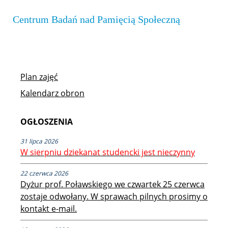
Interesariusze zewnętrzni
Centrum Badań nad Pamięcią Społeczną
Popularyzacja
Plan zajęć
Dla mediów
Kalendarz obron
OGŁOSZENIA
31 lipca 2026
W sierpniu dziekanat studencki jest nieczynny
22 czerwca 2026
Dyżur prof. Poławskiego we czwartek 25 czerwca
zostaje odwołany. W sprawach pilnych prosimy o
kontakt e-mail.