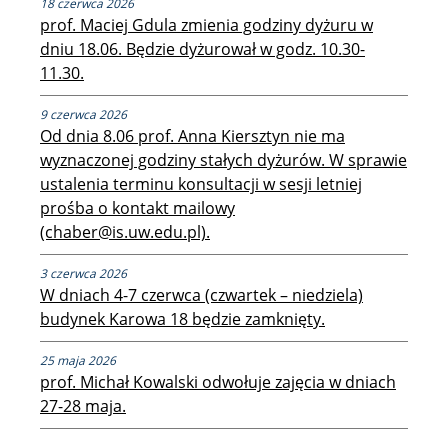
18 czerwca 2026
prof. Maciej Gdula zmienia godziny dyżuru w
dniu 18.06. Będzie dyżurował w godz. 10.30-
11.30.
9 czerwca 2026
Od dnia 8.06 prof. Anna Kiersztyn nie ma
wyznaczonej godziny stałych dyżurów. W sprawie
ustalenia terminu konsultacji w sesji letniej
prośba o kontakt mailowy
(chaber@is.uw.edu.pl).
3 czerwca 2026
W dniach 4-7 czerwca (czwartek – niedziela)
budynek Karowa 18 będzie zamknięty.
25 maja 2026
prof. Michał Kowalski odwołuje zajęcia w dniach
27-28 maja.