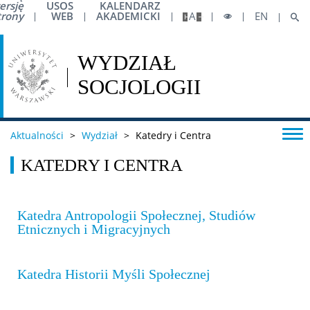
Harmonogram sesji
ersję
USOS
KALENDARZ
trony
WEB
AKADEMICKI
A
EN
IT / Oprogramowanie
Mobilność – Erasmus
Aktualności
>
Wydział
>
Katedry i Centra
Obrony prac dyplomowych
KATEDRY I CENTRA
Akademiki i stypendia
Katedra Antropologii Społecznej, Studiów
Konkursy na prace dyplomowe
Etnicznych i Migracyjnych
Raport samooceny
Katedra Historii Myśli Społecznej