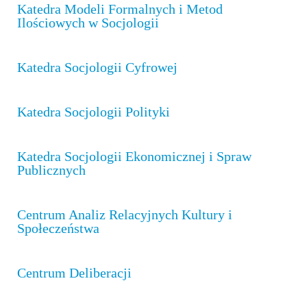
Ważne dokumenty
Katedra Modeli Formalnych i Metod
Ilościowych w Socjologii
Strefa studencka
Katedra Socjologii Cyfrowej
Aktualności studenckie
Katedra Socjologii Polityki
Rada Samorządu Studentów
Katedra Socjologii Ekonomicznej i Spraw
Publicznych
Koła naukowe studentów
Centrum Analiz Relacyjnych Kultury i
Społeczeństwa
Rekrutacja
Centrum Deliberacji
I stopień: socjologia