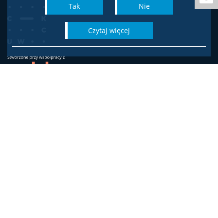
Tak
Nie
czytaj więcej
Wydział Socjologii
Uniwersytetu Warszawskiego
ul. Karowa 18
00-324 Warszawa
Adres do korespondencji:
ul. Krakowskie Przedmieście 26/28, 00-927 Warszawa
Biuro Dziekana
biuro.dziekana.ws@is.uw.edu.pl
tel. 22 55 20 706 / 22 55 23 726
Dziekanat studencki
dziekanat.studencki.socjologia@is.uw.edu.pl