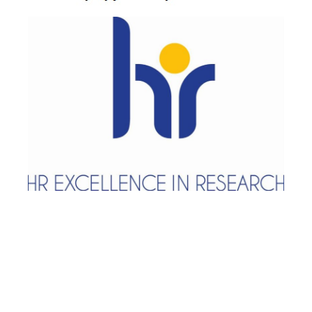
socjologia interwencji społecznych
Niezbędne kompetencje cyfrowe
Gdzie się pracuje po socjologii
Współpraca
Interesariusze zewnętrzni
Popularyzacja
Dla mediów