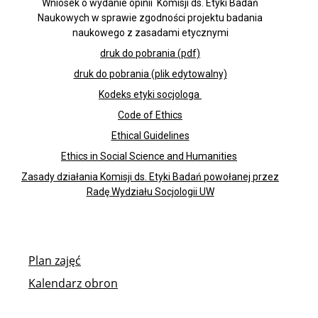
Wniosek o wydanie opinii Komisji ds. Etyki Badań
Naukowych w sprawie zgodności projektu badania
Jakość kształcenia
naukowego z zasadami etycznymi
druk do pobrania (pdf)
Programy studiów
druk do pobrania (plik edytowalny)
Kodeks etyki socjologa
Code of Ethics
Plan zajęć
Ethical Guidelines
Ethics in Social Science and Humanities
Harmonogram sesji
Zasady działania Komisji ds. Etyki Badań powołanej przez
Radę Wydziału Socjologii UW
IT / Oprogramowanie
Mobilność – Erasmus
Plan zajęć
Kalendarz obron
Obrony prac dyplomowych