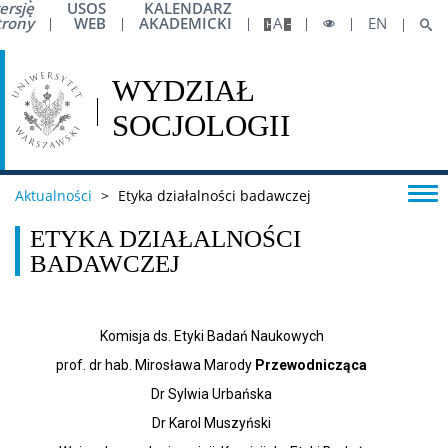
ersję
USOS
KALENDARZ
trony
WEB
AKADEMICKI
A
EN
Biuro ds. Osób z Niepełnosprawnościami
Biuro ds. Pomocy Materialnej
Centrum Pomocy Psychologicznej UW
Aktualności
>
Etyka działalności badawczej
Pierwsza pomoc
ETYKA DZIAŁALNOŚCI
BADAWCZEJ
Studia
Komisja ds. Etyki Badań Naukowych
Pierwsze kroki na WS UW
prof. dr hab. Mirosława Marody
Przewodnicząca
Dr Sylwia Urbańska
Dziekanat studencki
Dr Karol Muszyński