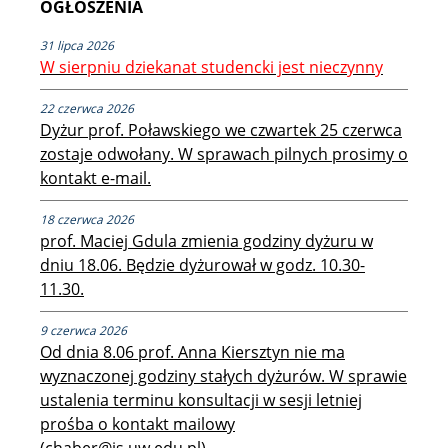
OGŁOSZENIA
Akademiki i stypendia
31 lipca 2026
W sierpniu dziekanat studencki jest nieczynny
22 czerwca 2026
Konkursy na prace dyplomowe
Dyżur prof. Poławskiego we czwartek 25 czerwca
zostaje odwołany. W sprawach pilnych prosimy o
Raport samooceny
kontakt e-mail.
18 czerwca 2026
prof. Maciej Gdula zmienia godziny dyżuru w
Ważne dokumenty
dniu 18.06. Będzie dyżurował w godz. 10.30-
11.30.
Strefa studencka
9 czerwca 2026
Od dnia 8.06 prof. Anna Kiersztyn nie ma
Aktualności studenckie
wyznaczonej godziny stałych dyżurów. W sprawie
ustalenia terminu konsultacji w sesji letniej
prośba o kontakt mailowy
Rada Samorządu Studentów