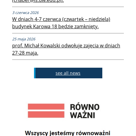
(chaber@is.uw.edu.pl).
3 czerwca 2026
Koła naukowe studentów
W dniach 4-7 czerwca (czwartek – niedziela)
budynek Karowa 18 będzie zamknięty.
Rekrutacja
25 maja 2026
prof. Michał Kowalski odwołuje zajęcia w dniach
27-28 maja.
I stopień: socjologia
see all news
II stopień: socjologia
II stopień: socjologia cyfrowa
II stopień: język i społeczeństwo
II stopień: socjologia życia publicznego d.