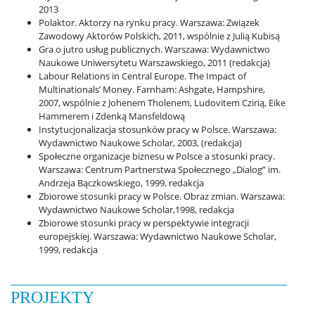
2013
Polaktor. Aktorzy na rynku pracy. Warszawa: Związek
Interesariusze zewnętrzni
Zawodowy Aktorów Polskich, 2011, wspólnie z Julią Kubisą
Gra o jutro usług publicznych. Warszawa: Wydawnictwo
Naukowe Uniwersytetu Warszawskiego, 2011 (redakcja)
Popularyzacja
Labour Relations in Central Europe. The Impact of
Multinationals’ Money. Farnham: Ashgate, Hampshire,
2007, wspólnie z Johenem Tholenem, Ludovitem Czirią, Eike
Hammerem i Zdenką Mansfeldową
Dla mediów
Instytucjonalizacja stosunków pracy w Polsce. Warszawa:
Wydawnictwo Naukowe Scholar, 2003, (redakcja)
Społeczne organizacje biznesu w Polsce a stosunki pracy.
Warszawa: Centrum Partnerstwa Społecznego „Dialog” im.
Andrzeja Bączkowskiego, 1999, redakcja
Zbiorowe stosunki pracy w Polsce. Obraz zmian. Warszawa:
Wydawnictwo Naukowe Scholar,1998, redakcja
Zbiorowe stosunki pracy w perspektywie integracji
europejskiej. Warszawa: Wydawnictwo Naukowe Scholar,
1999, redakcja
PROJEKTY