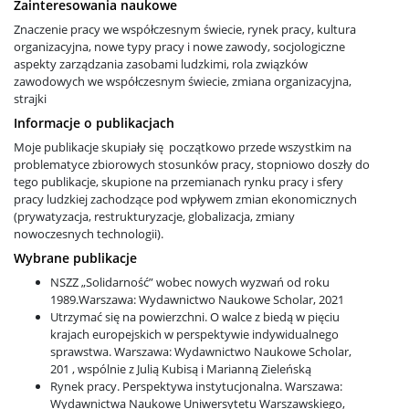
Zainteresowania naukowe
II stopień: socjologia
Znaczenie pracy we współczesnym świecie, rynek pracy, kultura
organizacyjna, nowe typy pracy i nowe zawody, socjologiczne
aspekty zarządzania zasobami ludzkimi, rola związków
zawodowych we współczesnym świecie, zmiana organizacyjna,
II stopień: socjologia cyfrowa
strajki
Informacje o publikacjach
II stopień: język i społeczeństwo
Moje publikacje skupiały się początkowo przede wszystkim na
problematyce zbiorowych stosunków pracy, stopniowo doszły do
tego publikacje, skupione na przemianach rynku pracy i sfery
II stopień: socjologia życia publicznego d.
pracy ludzkiej zachodzące pod wpływem zmian ekonomicznych
(prywatyzacja, restrukturyzacje, globalizacja, zmiany
socjologia interwencji społecznych
nowoczesnych technologii).
Wybrane publikacje
Niezbędne kompetencje cyfrowe
NSZZ „Solidarność” wobec nowych wyzwań od roku
1989.Warszawa: Wydawnictwo Naukowe Scholar, 2021
Utrzymać się na powierzchni. O walce z biedą w pięciu
Gdzie się pracuje po socjologii
krajach europejskich w perspektywie indywidualnego
sprawstwa. Warszawa: Wydawnictwo Naukowe Scholar,
201 , wspólnie z Julią Kubisą i Marianną Zieleńską
Rynek pracy. Perspektywa instytucjonalna. Warszawa:
Współpraca
Wydawnictwa Naukowe Uniwersytetu Warszawskiego,