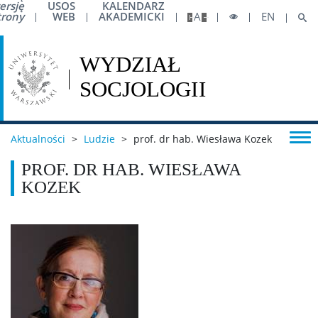
ersję
USOS
KALENDARZ
Harmonogram sesji
trony
WEB
AKADEMICKI
A
EN
IT / Oprogramowanie
Mobilność – Erasmus
Aktualności
>
Ludzie
>
prof. dr hab. Wiesława Kozek
Obrony prac dyplomowych
PROF. DR HAB. WIESŁAWA
KOZEK
Akademiki i stypendia
Konkursy na prace dyplomowe
Raport samooceny