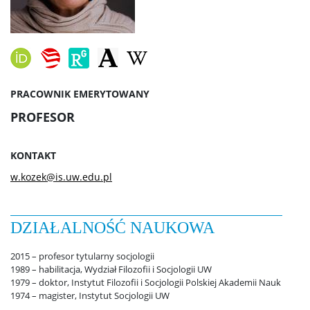
Ważne dokumenty
Strefa studencka
PRACOWNIK EMERYTOWANY
Aktualności studenckie
PROFESOR
Rada Samorządu Studentów
KONTAKT
w.kozek@is.uw.edu.pl
Koła naukowe studentów
DZIAŁALNOŚĆ NAUKOWA
Rekrutacja
2015 – profesor tytularny socjologii
1989 – habilitacja, Wydział Filozofii i Socjologii UW
1979 – doktor, Instytut Filozofii i Socjologii Polskiej Akademii Nauk
I stopień: socjologia
1974 – magister, Instytut Socjologii UW