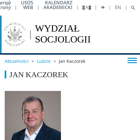
ersję
USOS
KALENDARZ
Strefa pracownicza
trony
WEB
AKADEMICKI
A
EN
Awans zawodowy
Podróże krajowe
Aktualności
>
Ludzie
>
Jan Kaczorek
Podróże zagraniczne
JAN KACZOREK
Konferencje
Sprawy pracownicze
Zasady rozliczania respondentów