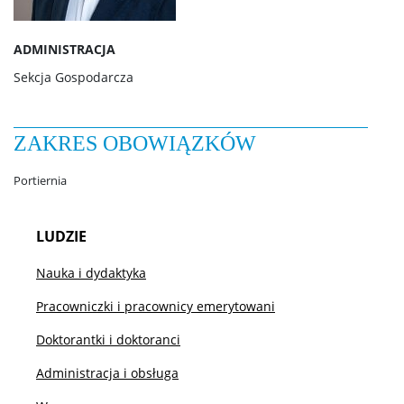
Etyka działalności badawczej
ADMINISTRACJA
Sekcja Gospodarcza
Zakup książek z grantów
Zasady płatności kartą służbową
ZAKRES OBOWIĄZKÓW
Portiernia
Logo do pobrania
LUDZIE
Oprogramowanie
Nauka i dydaktyka
Pracowniczki i pracownicy emerytowani
Mobilność pracownicza
Doktorantki i doktoranci
Administracja i obsługa
Umowy cywilnoprawne