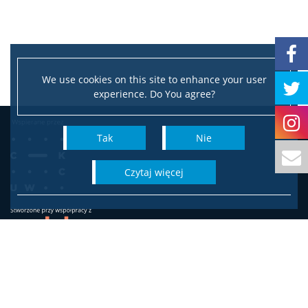
Pierwsza pomoc
Studia
We use cookies on this site to enhance your user
experience. Do You agree?
Pierwsze kroki na WS UW
Tak
Nie
Dziekanat studencki
czytaj więcej
Jakość kształcenia
Programy studiów
Wydział Socjologii
Uniwersytetu Warszawskiego
Plan zajęć
ul. Karowa 18