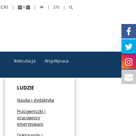
CKI
A
EN
Rekrutacja
Współpraca
LUDZIE
Nauka i dydaktyka
Pracowniczki i
pracownicy
emerytowani
Doktorantki i