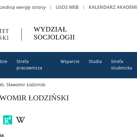
zednią wersję strony
USOS WEB
KALENDARZ AKADEMI
dzie
Strefa
Wsparcie
Studia
Strefa
pracownicza
studencka
ab. Sławomir Łodziński
AWOMIR ŁODZIŃSKI
IK