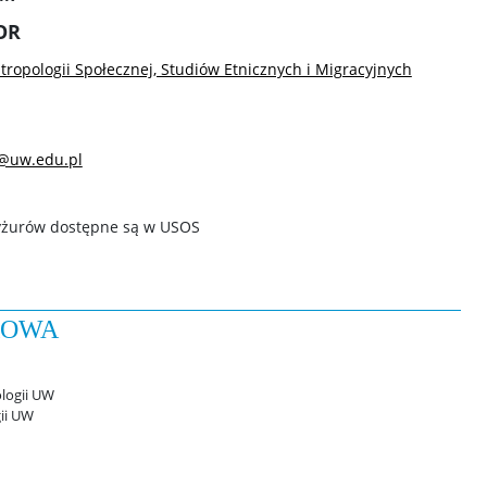
OR
tropologii Społecznej, Studiów Etnicznych i Migracyjnych
i@uw.edu.pl
yżurów dostępne są w USOS
KOWA
jologii UW
gii UW