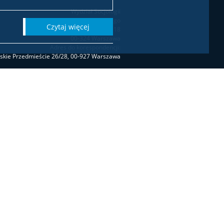
Wydział Socjologii
Uniwersytetu Warszawskiego
czytaj więcej
ul. Karowa 18
00-324 Warszawa
Adres do korespondencji:
wskie Przedmieście 26/28, 00-927 Warszawa
Biuro Dziekana
biuro.dziekana.ws@is.uw.edu.pl
tel. 22 55 20 706 / 22 55 23 726
Dziekanat studencki
t.studencki.socjologia@is.uw.edu.pl
(Socjologia I stopień) tel. 22 55 23 502
stopień, Socjologia cyfrowa) tel. 22 55 23 502
ia interwencji społecznych) tel. 22 55 23 502
a.drozd@uw.edu.pl
Strona WWW -