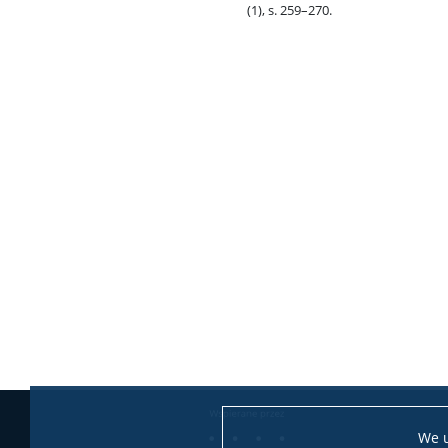
(1), s. 259–270.
We u