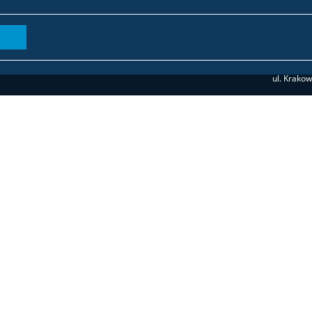
ul. Krako
dziekana
(Socjologia II 
(Język i społeczeństwo, Socjolog
Deklaracja dostępności