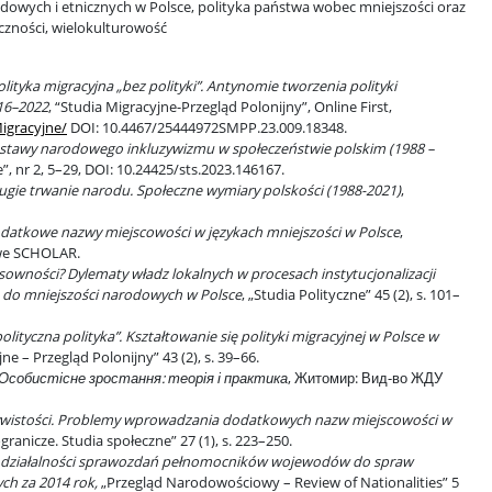
dowych i etnicznych w Polsce, polityka państwa wobec mniejszości oraz
iczności, wielokulturowość
olityka migracyjna „bez polityki”. Antynomie tworzenia polityki
016–2022
, “Studia Migracyjne-Przegląd Polonijny”, Online First,
igracyjne/
DOI: 10.4467/25444972SMPP.23.009.
18348.
stawy narodowego inkluzywizmu w społeczeństwie polskim (1988 –
e”, nr 2, 5–29, DOI: 10.24425/sts.2023.146167.
ugie trwanie narodu. Społeczne wymiary polskości (1988-2021)
,
datkowe nazwy miejscowości w językach mniejszości w Polsce
,
we SCHOLAR.
sowności? Dylematy władz lokalnych w procesach instytucjonalizacji
 do mniejszości narodowych w Polsce
, „Studia Polityczne” 45 (2), s. 101–
olityczna polityka”. Kształtowanie się polityki migracyjnej w Polsce w
jne – Przegląd Polonijny” 43 (2), s. 39–66.
Особистісне зростання: теорія і практика
, Житомир: Вид-во ЖДУ
zywistości. Problemy wprowadzania dodatkowych nazw miejscowości w
ogranicze. Studia społeczne” 27 (1), s. 223–250.
y działalności sprawozdań pełnomocników wojewodów do spraw
ch za 2014 rok,
„Przegląd Narodowościowy – Review of Nationalities” 5