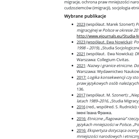
migracje, ochrona praw mniejszości naro
cudzoziemców (imigracji), socjologia etn
Wybrane publikacje
2023
(współaut. Marek Szonert)
P
migracyjnej w Polsce w okresie 2
http://www.ejournals.eu/
Studia-M
2023 (współaut. Ewa Nowicka)
:
Po
1998 – 2019)
, „Studia Socjologiczn
2021
(współaut. Ewa Nowicka):
Dł
Warszawa: Collegium Civitas.
2021
:
Nazwy i granice etniczne. D
o
Warszawa: Wydawnictwo Nauko
2017:
Logika konsekwencji czy sto
praw językowych osób należących
136.
2017
(współaut. M. Szonert):
„Niep
latach 1989–2016
, „Studia Migracy
2016
(red., współred. S. Rudnicki):
імені Івана Франка.
2016:
Etniczne „flagowania” rzec
językach mniejszości w Polsce
. „P
2016:
Ekspertyza dotycząca ocen
mniejszości narodowych i etniczny