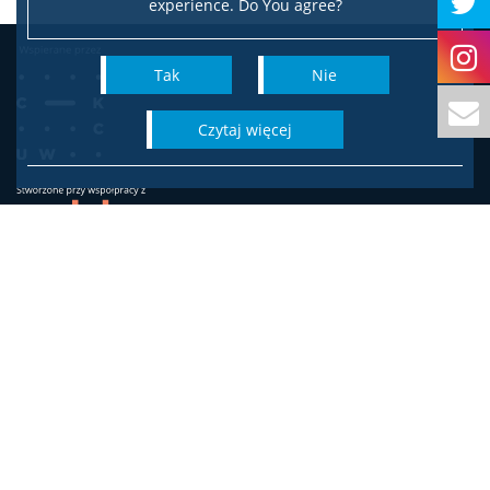
experience. Do You agree?
Biuro ds. Pomocy Materialnej
Tak
Nie
Centrum Pomocy Psychologicznej UW
czytaj więcej
Pierwsza pomoc
Studia
Wydział Socjologii
Uniwersytetu Warszawskiego
Pierwsze kroki na WS UW
ul. Karowa 18
00-324 Warszawa
Adres do korespondencji:
ul. Krakowskie Przedmieście 26/28, 00-927 Warszawa
Dziekanat studencki
Biuro Dziekana
biuro.dziekana.ws@is.uw.edu.pl
Jakość kształcenia
tel. 22 55 20 706 / 22 55 23 726