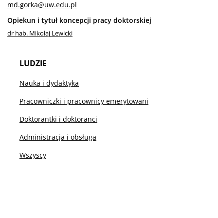
md.gorka@uw.edu.pl
Sprawy pracownicze
Opiekun i tytuł koncepcji pracy doktorskiej
dr hab. Mikołaj Lewicki
Zasady rozliczania respondentów
LUDZIE
Etyka działalności badawczej
Nauka i dydaktyka
Pracowniczki i pracownicy emerytowani
Zakup książek z grantów
Doktorantki i doktoranci
Administracja i obsługa
Zasady płatności kartą służbową
Wszyscy
Logo do pobrania
Oprogramowanie