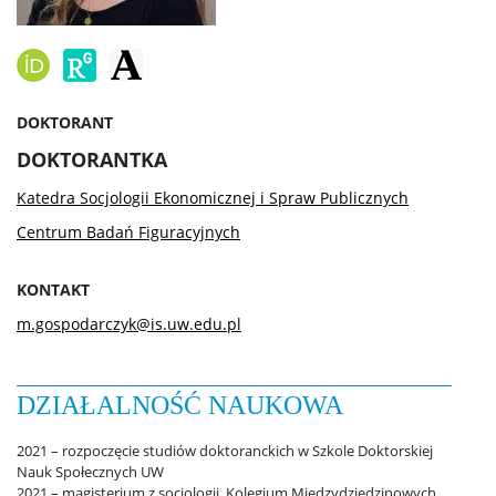
Konkursy na prace dyplomowe
Raport samooceny
DOKTORANT
Ważne dokumenty
DOKTORANTKA
Katedra Socjologii Ekonomicznej i Spraw Publicznych
Strefa studencka
Centrum Badań Figuracyjnych
KONTAKT
Aktualności studenckie
m.gospodarczyk@is.uw.edu.pl
Rada Samorządu Studentów
DZIAŁALNOŚĆ NAUKOWA
Koła naukowe studentów
2021 – rozpoczęcie studiów doktoranckich w Szkole Doktorskiej
Nauk Społecznych UW
2021 – magisterium z socjologii, Kolegium Międzydziedzinowych