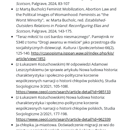
Scotson,
Palgrave, 2024, 83-107
Gdzie się pracuje po socjologii
(z Martą Bucholc) Feminist Mobilization, Abortion Law and
the Political Images of Womanhood: Feminists as “the
Worst Minority”, w: Marta Bucholc, red.
Established-
Outsiders Relations in Poland: Reconfiguring Elias and
Współpraca
Scotson,
Palgrave, 2024, 143-175.
“Teraz miłość to coś bardzo niesmacznego”. Pamiętnik nr
5340 z tomu “Drogi awansu w mieście” jako przestroga dla
Interesariusze zewnętrzni
socjalistycznych dziewcząt.
Kultura i Społeczeństwo
66(2),
125-140.
http://czasopisma.
isppan.waw.pl/index.php/kis/
article/view/1852
.
Popularyzacja
(z Łukaszem Kożuchowskim) W odpowiedzi Adamowi
Leszczyńskiemu (w sprawie artykułu Nowa ludowa historia:
charakterystyka i społeczno-polityczne korzenie
współczesnych narracji o historii chłopów polskich), Studia
Dla mediów
Socjologiczne 3/2021, 105-108l.
https://www.ceeol.com/search/article-detail?id=985133
(z Łukaszem Kożuchowskim) Nowa ludowa historia:
charakterystyka i społeczno-polityczne korzenie
współczesnych narracji o historii chłopów polskich, Studia
Socjologiczne 2/2021, 177-198.
https://www.ceeol.com/search/article-detail?id=962339
Ja-chłopka, ja-miastowa. Doświadczenie migracji ze wsi do