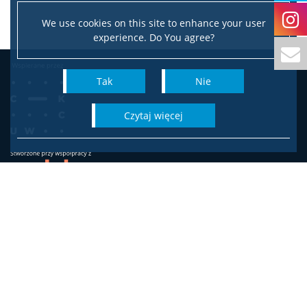
We use cookies on this site to enhance your user
experience. Do You agree?
Tak
Nie
czytaj więcej
Wydział Socjologii
Uniwersytetu Warszawskiego
ul. Karowa 18
00-324 Warszawa
Adres do korespondencji:
ul. Krakowskie Przedmieście 26/28, 00-927 Warszawa