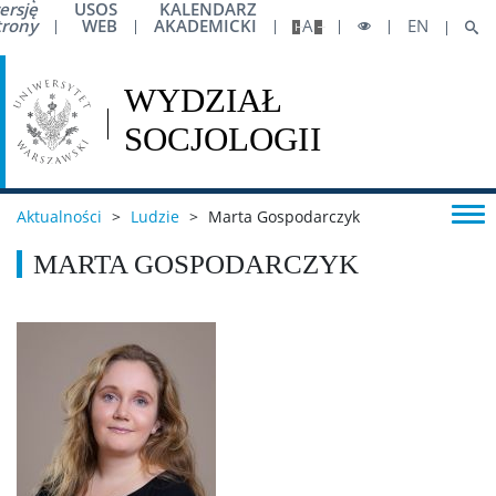
ersję
USOS
KALENDARZ
trony
WEB
AKADEMICKI
A
EN
Plan zajęć
Harmonogram sesji
IT / Oprogramowanie
Aktualności
>
Ludzie
>
Marta Gospodarczyk
MARTA GOSPODARCZYK
Mobilność – Erasmus
Obrony prac dyplomowych
Akademiki i stypendia