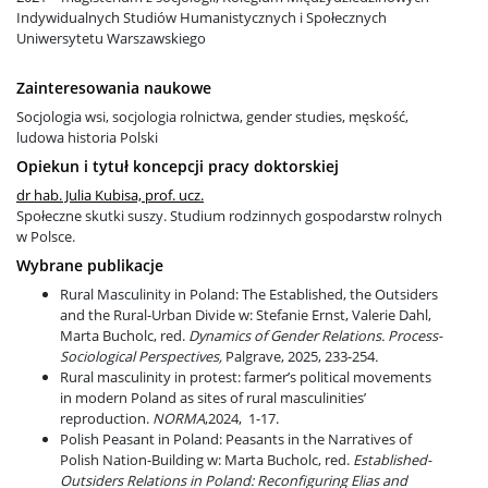
Rekrutacja
Indywidualnych Studiów Humanistycznych i Społecznych
Uniwersytetu Warszawskiego
I stopień: socjologia
Zainteresowania naukowe
Socjologia wsi, socjologia rolnictwa, gender studies, męskość,
ludowa historia Polski
II stopień: socjologia
Opiekun i tytuł koncepcji pracy doktorskiej
dr hab. Julia Kubisa, prof. ucz.
Społeczne skutki suszy. Studium rodzinnych gospodarstw rolnych
II stopień: socjologia cyfrowa
w Polsce.
Wybrane publikacje
Rural Masculinity in Poland: The Established, the Outsiders
II stopień: język i społeczeństwo
and the Rural-Urban Divide w: Stefanie Ernst, Valerie Dahl,
Marta Bucholc, red.
Dynamics of Gender Relations. Process-
Sociological Perspectives,
II stopień: socjologia życia publicznego d.
Palgrave, 2025, 233-254
.
Rural masculinity in protest: farmer’s political movements
socjologia interwencji społecznych
in modern Poland as sites of rural masculinities’
reproduction.
NORMA
,2024, 1-17.
Polish Peasant in Poland: Peasants in the Narratives of
Niezbędne kompetencje cyfrowe
Polish Nation-Building w: Marta Bucholc, red.
Established-
Outsiders Relations in Poland: Reconfiguring Elias and