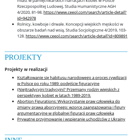
miast w pamiętnikarskich narracjach kobiet w Polsce
Rzeczpospolitej Ludowej, Studia Humanistyczne AGH
4/2020, 81-98.
https://www.ceeol.com/search/article-detail?
id=942978
Rolnicy, kowboje i drwale. Koncepcji wiejskich męskości w
obszarze badań nad wsią, Studia Socjologiczne 4/2019, 103-
128.
https://www.ceeol.com/search/article-detail?id=809891
PROJEKTY
Projekty w realizacji
Kształtowanie się habitusu narodowego a proces cywilizacji
w Polsce po roku 1989: podejście figuracyjne
(Nie)tradycyjni tradycyjni? Przemiany rodzin wiejskich z
perspektywy kobiet w latach 1989-2019.
Abortion Figurations: Wykorzystanie praw człowieka do
zmiany prawa aborcyjnego: wzorce zaangażowania i figury
argumentacyjne w globalnej figuracji praw człowieka
Prywatne przyjmowanie i wspieranie uchodźców z Ukrainy