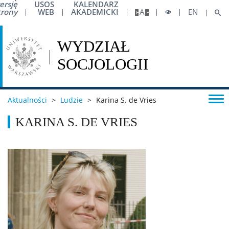
ersję
USOS
KALENDARZ
trony
WEB
AKADEMICKI
A
EN
Zasady płatności kartą służbową
Logo do pobrania
Oprogramowanie
Aktualności
>
Ludzie
>
Karina S. de Vries
KARINA S. DE VRIES
Mobilność pracownicza
Umowy cywilnoprawne
Wsparcie
Pełnomocnik ds. Równości