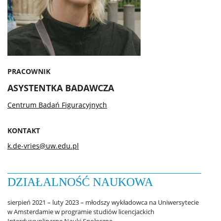
Dla osób w spektrum autyzmu
Dane preferowane
PRACOWNIK
ASYSTENTKA BADAWCZA
Biuro ds. Osób z Niepełnosprawnościami
Centrum Badań Figuracyjnych
Biuro ds. Pomocy Materialnej
KONTAKT
k.de-vries@uw.edu.pl
Centrum Pomocy Psychologicznej UW
DZIAŁALNOŚĆ NAUKOWA
Pierwsza pomoc
sierpień 2021 – luty 2023 – młodszy wykładowca na Uniwersytecie
w Amsterdamie w programie studiów licencjackich