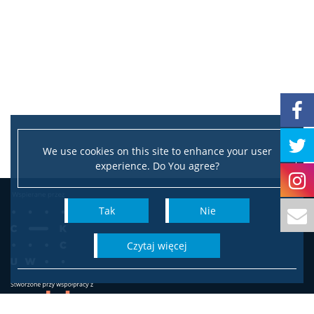
Strefa studencka
Aktualności studenckie
Rada Samorządu Studentów
Koła naukowe studentów
We use cookies on this site to enhance your user
experience. Do You agree?
Rekrutacja
Tak
Nie
I stopień: socjologia
czytaj więcej
II stopień: socjologia