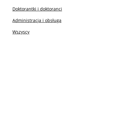
IT / Oprogramowanie
Doktorantki i doktoranci
Administracja i obsługa
Mobilność – Erasmus
Wszyscy
Obrony prac dyplomowych
Akademiki i stypendia
Konkursy na prace dyplomowe
Raport samooceny
Ważne dokumenty