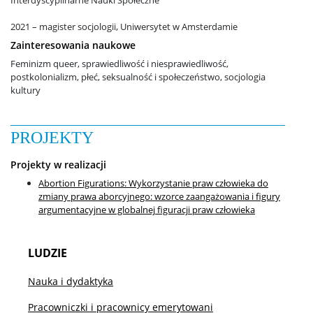
Interdyscyplinarne Nauki Społeczne
Studia
2021 – magister socjologii, Uniwersytet w Amsterdamie
Zainteresowania naukowe
Pierwsze kroki na WS UW
Feminizm queer, sprawiedliwość i niesprawiedliwość,
postkolonializm, płeć, seksualność i społeczeństwo, socjologia
kultury
Dziekanat studencki
PROJEKTY
Jakość kształcenia
Projekty w realizacji
Abortion Figurations: Wykorzystanie praw człowieka do
Programy studiów
zmiany prawa aborcyjnego: wzorce zaangażowania i figury
argumentacyjne w globalnej figuracji praw człowieka
Plan zajęć
LUDZIE
Harmonogram sesji
Nauka i dydaktyka
Pracowniczki i pracownicy emerytowani