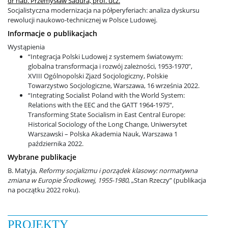
dr hab. Przemysław Sadura, prof. ucz.
Socjalistyczna modernizacja na półperyferiach: analiza dyskursu
rewolucji naukowo-technicznej w Polsce Ludowej.
IT / Oprogramowanie
Informacje o publikacjach
Wystąpienia
“Integracja Polski Ludowej z systemem światowym:
Mobilność – Erasmus
globalna transformacja i rozwój zależności, 1953-1970”,
XVIII Ogólnopolski Zjazd Socjologiczny, Polskie
Towarzystwo Socjologiczne, Warszawa, 16 września 2022.
Obrony prac dyplomowych
“Integrating Socialist Poland with the World System:
Relations with the EEC and the GATT 1964-1975”,
Transforming State Socialism in East Central Europe:
Akademiki i stypendia
Historical Sociology of the Long Change, Uniwersytet
Warszawski – Polska Akademia Nauk, Warszawa 1
października 2022.
Wybrane publikacje
Konkursy na prace dyplomowe
B. Matyja,
Reformy socjalizmu i porządek klasowy: normatywna
zmiana w Europie Środkowej, 1955-1980
, „Stan Rzeczy” (publikacja
na początku 2022 roku).
Raport samooceny
PROJEKTY
Ważne dokumenty