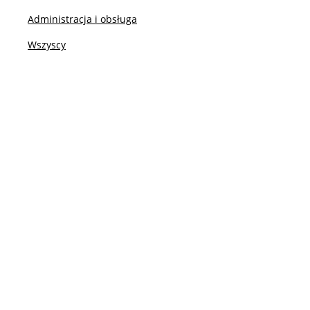
Administracja i obsługa
II stopień: socjologia cyfrowa
Wszyscy
II stopień: język i społeczeństwo
II stopień: socjologia życia publicznego d.
socjologia interwencji społecznych
Niezbędne kompetencje cyfrowe
Gdzie się pracuje po socjologii
Współpraca