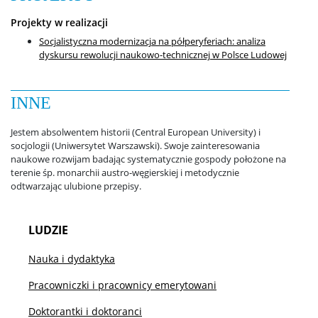
Projekty w realizacji
Socjalistyczna modernizacja na półperyferiach: analiza
Strefa studencka
dyskursu rewolucji naukowo-technicznej w Polsce Ludowej
Aktualności studenckie
INNE
Rada Samorządu Studentów
Jestem absolwentem historii (Central European University) i
socjologii (Uniwersytet Warszawski). Swoje zainteresowania
naukowe rozwijam badając systematycznie gospody położone na
terenie śp. monarchii austro-węgierskiej i metodycznie
Koła naukowe studentów
odtwarzając ulubione przepisy.
Rekrutacja
LUDZIE
Nauka i dydaktyka
I stopień: socjologia
Pracowniczki i pracownicy emerytowani
Doktorantki i doktoranci
II stopień: socjologia