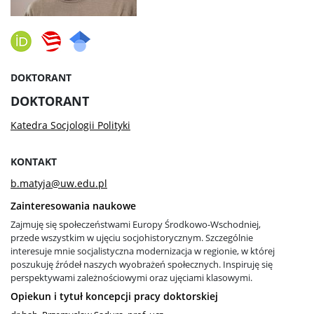
Studia
Pierwsze kroki na WS UW
DOKTORANT
DOKTORANT
Dziekanat studencki
Katedra Socjologii Polityki
KONTAKT
Jakość kształcenia
b.matyja@uw.edu.pl
Zainteresowania naukowe
Programy studiów
Zajmuję się społeczeństwami Europy Środkowo-Wschodniej,
przede wszystkim w ujęciu socjohistorycznym. Szczególnie
interesuje mnie socjalistyczna modernizacja w regionie, w której
Plan zajęć
poszukuję źródeł naszych wyobrażeń społecznych. Inspiruję się
perspektywami zależnościowymi oraz ujęciami klasowymi.
Opiekun i tytuł koncepcji pracy doktorskiej
Harmonogram sesji