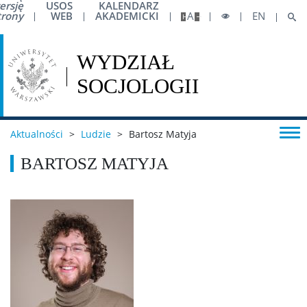
ersję
USOS
KALENDARZ
trony
WEB
AKADEMICKI
A
EN
Pełnomocnik ds. Równości
Dla osób w spektrum autyzmu
Dane preferowane
Aktualności
>
Ludzie
>
Bartosz Matyja
Biuro ds. Osób z Niepełnosprawnościami
BARTOSZ MATYJA
Biuro ds. Pomocy Materialnej
Centrum Pomocy Psychologicznej UW
Pierwsza pomoc