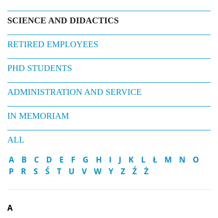
SCIENCE AND DIDACTICS
RETIRED EMPLOYEES
PHD STUDENTS
ADMINISTRATION AND SERVICE
IN MEMORIAM
ALL
A
B
C
D
E
F
G
H
I
J
K
L
Ł
M
N
O
P
R
S
Ś
T
U
V
W
Y
Z
Ź
Ż
A