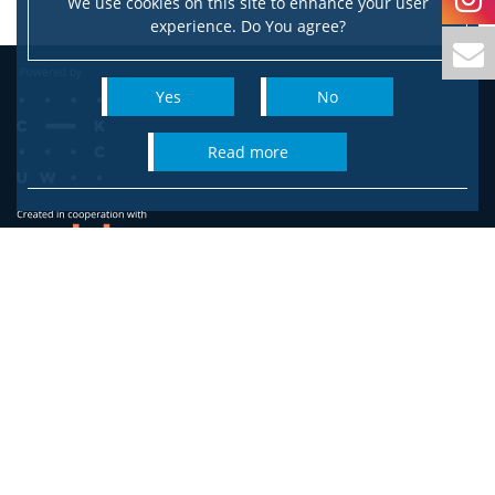
We use cookies on this site to enhance your user
experience. Do You agree?
Yes
No
read more
Faculty of Sociology
University of Warsaw
ul. Karowa 18
00-324 Warszawa
Please address correspondence to:
ul. Karowa 18, 00-927 Warszawa
staff dean's office:
biuro.dziekana.ws@is.uw.edu.pl
,