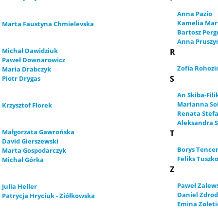
Anna Pazio
Kamelia Mar
Marta Faustyna Chmielevska
Bartosz Perg
D
Anna Pruszy
Michał Dawidziuk
R
Paweł Downarowicz
Zofia Rohozi
Maria Drabczyk
S
Piotr Drygas
An Skiba-Fili
Marianna So
Krzysztof Florek
Renata Stef
G
Aleksandra 
Małgorzata Gawrońska
T
David Gierszewski
Borys Tence
Marta Gospodarczyk
Feliks Tuszk
Michał Górka
Z
H
Paweł Zalew
Julia Heller
Daniel Zdro
Patrycja Hryciuk - Ziółkowska
Emina Zoleti
K