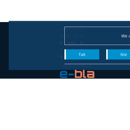
We u
Tak
Nie