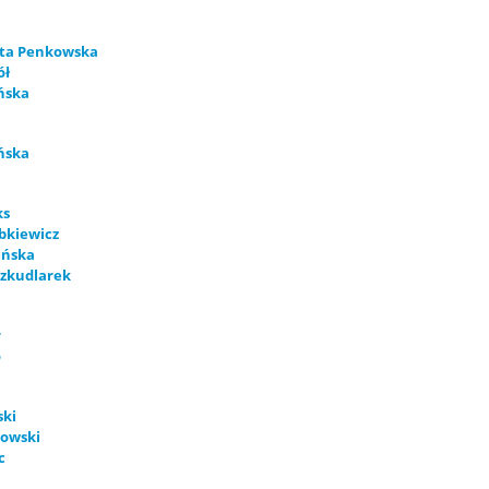
ta Penkowska
ół
ńska
ńska
ks
bkiewicz
ańska
Szkudlarek
r
o
ski
dowski
c