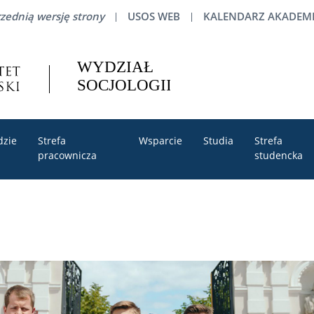
zednią wersję strony
USOS WEB
KALENDARZ AKADEMI
dzie
Strefa
Wsparcie
Studia
Strefa
pracownicza
studencka