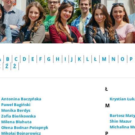
A
B
C
D
E
F
G
H
I
J
K
L
Ł
M
N
O
P
Z
Ź
Ż
B
Ł
Antonina Baczyńska
Krystian Łuk
Paweł Bagiński
M
Monika Berdys
Bartosz Maty
Zofia Bieńkowska
Shin Mazur
Milena Błahuta
Michalina M
Ołena Bodnar-Potopnyk
P
Mikołaj Bojnarowicz