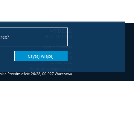
gree?
Wydział Socjologii
Uniwersytetu Warszawskiego
czytaj więcej
ul. Karowa 18
00-324 Warszawa
Adres do korespondencji:
wskie Przedmieście 26/28, 00-927 Warszawa
Biuro Dziekana
biuro.dziekana.ws@is.uw.edu.pl
tel. 22 55 20 706 / 22 55 23 726
Dziekanat studencki
t.studencki.socjologia@is.uw.edu.pl
(Socjologia I stopień) tel. 22 55 23 502
stopień, Socjologia cyfrowa) tel. 22 55 23 502
ia interwencji społecznych) tel. 22 55 23 502