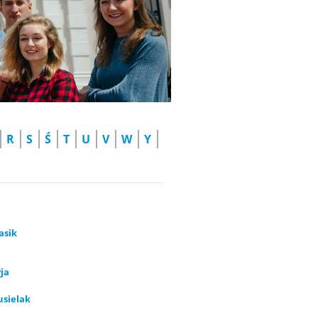
R
S
Ś
T
U
V
W
Y
asik
ja
usielak