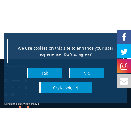
Studia
Pierwsze kroki na WS UW
We use cookies on this site to enhance your user
Dziekanat studencki
experience. Do You agree?
Tak
Nie
Jakość kształcenia
czytaj więcej
Programy studiów
Plan zajęć
Harmonogram sesji