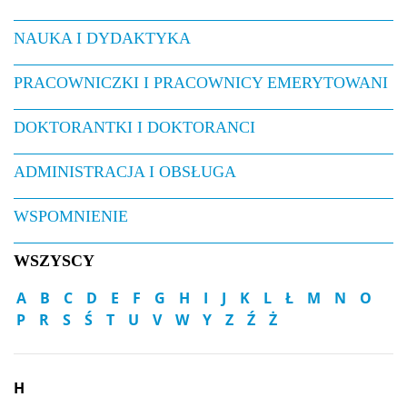
Zakup książek z grantów
NAUKA I DYDAKTYKA
PRACOWNICZKI I PRACOWNICY EMERYTOWANI
Zasady płatności kartą służbową
DOKTORANTKI I DOKTORANCI
Logo do pobrania
ADMINISTRACJA I OBSŁUGA
Oprogramowanie
WSPOMNIENIE
WSZYSCY
Mobilność pracownicza
A
B
C
D
E
F
G
H
I
J
K
L
Ł
M
N
O
P
R
S
Ś
T
U
V
W
Y
Z
Ź
Ż
Umowy cywilnoprawne
H
Wsparcie