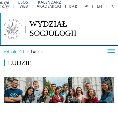
ersję
USOS
KALENDARZ
trony
WEB
AKADEMICKI
A
EN
Awans zawodowy
Podróże krajowe
Podróże zagraniczne
Aktualności
>
Ludzie
Konferencje
LUDZIE
Sprawy pracownicze
Zasady rozliczania respondentów
Etyka działalności badawczej