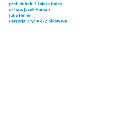
prof. dr hab. Elżbieta Hałas
dr hab. Jacek Haman
Pełnomocnik ds. Równości
Julia Heller
Patrycja Hryciuk - Ziółkowska
Dla osób w spektrum autyzmu
Dane preferowane
Biuro ds. Osób z Niepełnosprawnościami
Biuro ds. Pomocy Materialnej
Centrum Pomocy Psychologicznej UW
Pierwsza pomoc