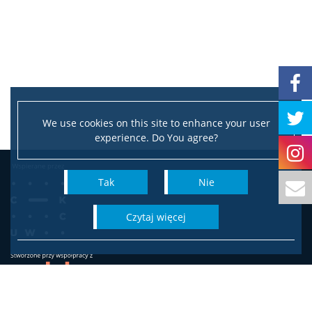
Strefa studencka
Aktualności studenckie
We use cookies on this site to enhance your user
Rada Samorządu Studentów
experience. Do You agree?
Koła naukowe studentów
Tak
Nie
czytaj więcej
Rekrutacja
I stopień: socjologia
II stopień: socjologia