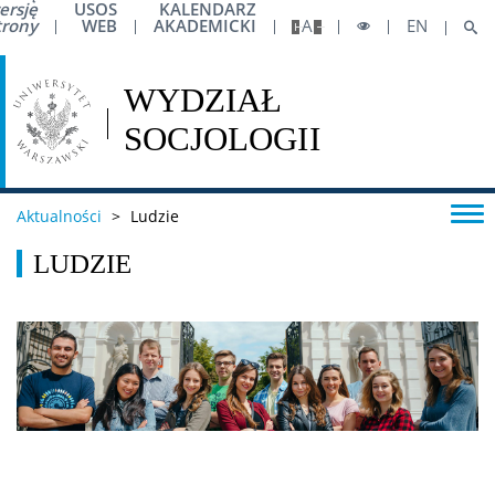
ersję
USOS
KALENDARZ
trony
WEB
AKADEMICKI
A
EN
Zakup książek z grantów
Zasady płatności kartą służbową
Logo do pobrania
Aktualności
>
Ludzie
Oprogramowanie
LUDZIE
Mobilność pracownicza
Umowy cywilnoprawne
Wsparcie