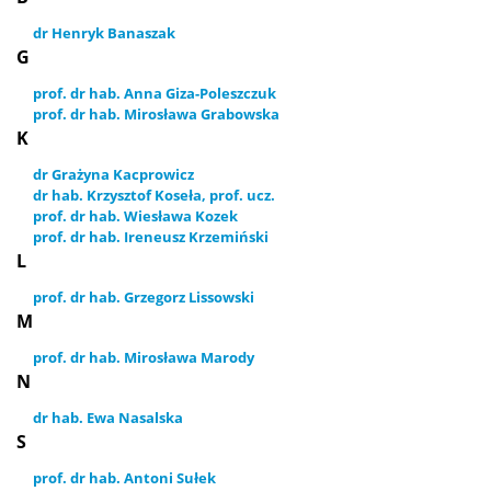
dr Henryk Banaszak
Studia
G
prof. dr hab. Anna Giza-Poleszczuk
prof. dr hab. Mirosława Grabowska
Pierwsze kroki na WS UW
K
dr Grażyna Kacprowicz
Dziekanat studencki
dr hab. Krzysztof Koseła, prof. ucz.
prof. dr hab. Wiesława Kozek
prof. dr hab. Ireneusz Krzemiński
L
Jakość kształcenia
prof. dr hab. Grzegorz Lissowski
M
Programy studiów
prof. dr hab. Mirosława Marody
N
Plan zajęć
dr hab. Ewa Nasalska
S
Harmonogram sesji
prof. dr hab. Antoni Sułek