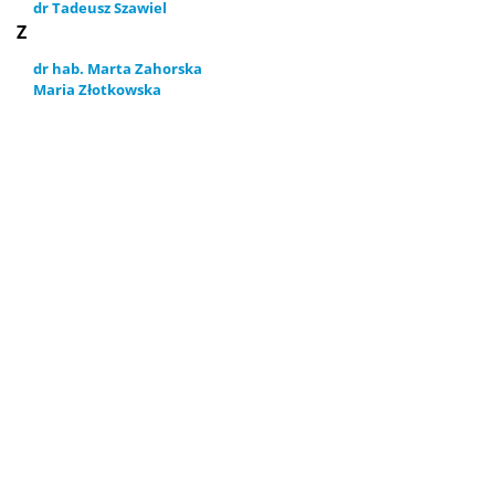
dr Tadeusz Szawiel
Z
IT / Oprogramowanie
dr hab. Marta Zahorska
Maria Złotkowska
Mobilność – Erasmus
Obrony prac dyplomowych
Akademiki i stypendia
Konkursy na prace dyplomowe
Raport samooceny
Ważne dokumenty