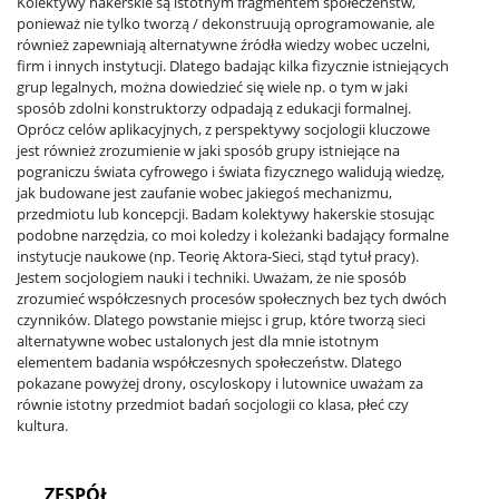
Kolektywy hakerskie są istotnym fragmentem społeczeństw,
ponieważ nie tylko tworzą / dekonstruują oprogramowanie, ale
również zapewniają alternatywne źródła wiedzy wobec uczelni,
IT / Oprogramowanie
firm i innych instytucji. Dlatego badając kilka fizycznie istniejących
grup legalnych, można dowiedzieć się wiele np. o tym w jaki
sposób zdolni konstruktorzy odpadają z edukacji formalnej.
Oprócz celów aplikacyjnych, z perspektywy socjologii kluczowe
Mobilność – Erasmus
jest również zrozumienie w jaki sposób grupy istniejące na
pograniczu świata cyfrowego i świata fizycznego walidują wiedzę,
jak budowane jest zaufanie wobec jakiegoś mechanizmu,
Obrony prac dyplomowych
przedmiotu lub koncepcji. Badam kolektywy hakerskie stosując
podobne narzędzia, co moi koledzy i koleżanki badający formalne
instytucje naukowe (np. Teorię Aktora-Sieci, stąd tytuł pracy).
Jestem socjologiem nauki i techniki. Uważam, że nie sposób
Akademiki i stypendia
zrozumieć współczesnych procesów społecznych bez tych dwóch
czynników. Dlatego powstanie miejsc i grup, które tworzą sieci
alternatywne wobec ustalonych jest dla mnie istotnym
Konkursy na prace dyplomowe
elementem badania współczesnych społeczeństw. Dlatego
pokazane powyżej drony, oscyloskopy i lutownice uważam za
równie istotny przedmiot badań socjologii co klasa, płeć czy
Raport samooceny
kultura.
ZESPÓŁ
Ważne dokumenty