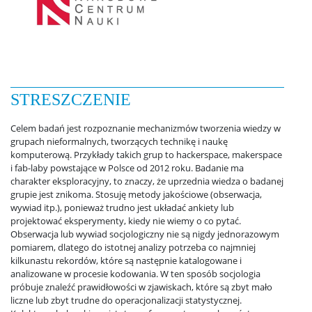
Studia
Pierwsze kroki na WS UW
STRESZCZENIE
Dziekanat studencki
Celem badań jest rozpoznanie mechanizmów tworzenia wiedzy w
grupach nieformalnych, tworzących technikę i naukę
komputerową. Przykłady takich grup to hackerspace, makerspace
i fab-laby powstające w Polsce od 2012 roku. Badanie ma
Jakość kształcenia
charakter eksploracyjny, to znaczy, że uprzednia wiedza o badanej
grupie jest znikoma. Stosuję metody jakościowe (obserwacja,
wywiad itp.), ponieważ trudno jest układać ankiety lub
Programy studiów
projektować eksperymenty, kiedy nie wiemy o co pytać.
Obserwacja lub wywiad socjologiczny nie są nigdy jednorazowym
pomiarem, dlatego do istotnej analizy potrzeba co najmniej
Plan zajęć
kilkunastu rekordów, które są następnie katalogowane i
analizowane w procesie kodowania. W ten sposób socjologia
próbuje znaleźć prawidłowości w zjawiskach, które są zbyt mało
liczne lub zbyt trudne do operacjonalizacji statystycznej.
Harmonogram sesji