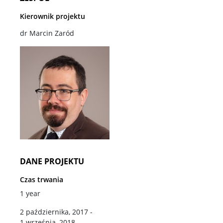
Kierownik projektu
Strefa studencka
dr Marcin Zaród
Aktualności studenckie
Rada Samorządu Studentów
Koła naukowe studentów
DANE PROJEKTU
Rekrutacja
Czas trwania
I stopień: socjologia
1 year
2 października, 2017 -
1 września, 2018