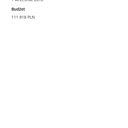
II stopień: socjologia
Budżet
111 818 PLN
II stopień: socjologia cyfrowa
II stopień: język i społeczeństwo
II stopień: socjologia życia publicznego d.
socjologia interwencji społecznych
Niezbędne kompetencje cyfrowe
Gdzie się pracuje po socjologii
Współpraca