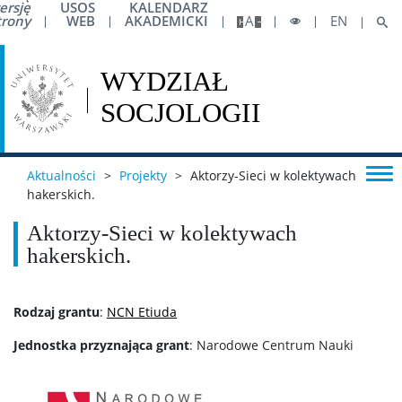
ersję
USOS
KALENDARZ
trony
WEB
AKADEMICKI
A
EN
Pełnomocnik ds. Równości
Dla osób w spektrum autyzmu
Dane preferowane
Aktualności
>
Projekty
>
Aktorzy-Sieci w kolektywach
hakerskich.
Biuro ds. Osób z Niepełnosprawnościami
Aktorzy-Sieci w kolektywach
hakerskich.
Biuro ds. Pomocy Materialnej
Rodzaj grantu
:
NCN Etiuda
Centrum Pomocy Psychologicznej UW
Jednostka przyznająca grant
: Narodowe Centrum Nauki
Pierwsza pomoc