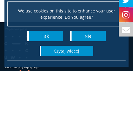
We use cookies on this site to enhance your user
experience. Do You agree?
Tak
Nie
czytaj więcej
Wydział Socjologii
Uniwersytetu Warszawskiego
ul. Karowa 18
00-324 Warszawa
Adres do korespondencji:
ul. Krakowskie Przedmieście 26/28, 00-927 Warszawa