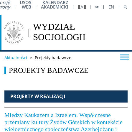
ersję
USOS
KALENDARZ
trony
WEB
AKADEMICKI
A
EN
Centrum Pomocy Psychologicznej UW
Pierwsza pomoc
Studia
Aktualności
>
Projekty badawcze
PROJEKTY BADAWCZE
Pierwsze kroki na WS UW
Dziekanat studencki
PROJEKTY W REALIZACJI
Jakość kształcenia
Między Kaukazem a Izraelem. Współczesne
przemiany kultury Żydów Górskich w kontekście
wieloetnicznego społeczeństwa Azerbejdżanu i
Programy studiów