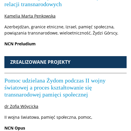
relacji transnarodowych
Kamelia Marta Penkowska
Plan zajęć
Azerbejdżan, granice etniczne, Izrael, pamięć społeczna,
powiązania transnarodowe, wieloetniczność, Żydzi Górscy,
Harmonogram sesji
NCN Preludium
IT / Oprogramowanie
ZREALIZOWANE PROJEKTY
Mobilność – Erasmus
Pomoc udzielana Żydom podczas II wojny
światowej a proces kształtowanie się
Obrony prac dyplomowych
transnarodowej pamięci społecznej
dr Zofia Wóycicka
Akademiki i stypendia
II wojna światowa, pamięć społeczna, pomoc,
NCN Opus