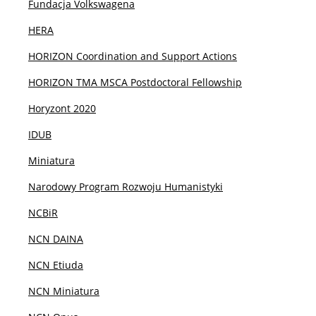
Fundacja Volkswagena
Rekrutacja
HERA
I stopień: socjologia
HORIZON Coordination and Support Actions
HORIZON TMA MSCA Postdoctoral Fellowship
II stopień: socjologia
Horyzont 2020
IDUB
II stopień: socjologia cyfrowa
Miniatura
Narodowy Program Rozwoju Humanistyki
II stopień: język i społeczeństwo
NCBiR
II stopień: socjologia życia publicznego d.
NCN DAINA
socjologia interwencji społecznych
NCN Etiuda
Niezbędne kompetencje cyfrowe
NCN Miniatura