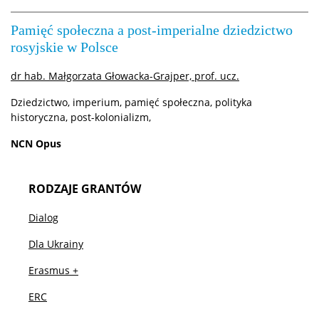
Konkursy na prace dyplomowe
Pamięć społeczna a post-imperialne dziedzictwo
rosyjskie w Polsce
Raport samooceny
dr hab. Małgorzata Głowacka-Grajper, prof. ucz.
Ważne dokumenty
Dziedzictwo, imperium, pamięć społeczna, polityka
historyczna, post-kolonializm,
Strefa studencka
NCN Opus
Aktualności studenckie
RODZAJE GRANTÓW
Dialog
Rada Samorządu Studentów
Dla Ukrainy
Erasmus +
Koła naukowe studentów
ERC