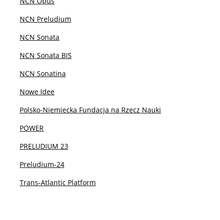
NCN Opus
Gdzie się pracuje po socjologii
NCN Preludium
NCN Sonata
Współpraca
NCN Sonata BIS
Interesariusze zewnętrzni
NCN Sonatina
Nowe Idee
Popularyzacja
Polsko-Niemiecka Fundacja na Rzecz Nauki
POWER
Dla mediów
PRELUDIUM 23
Preludium-24
Trans-Atlantic Platform