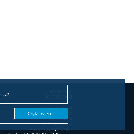
gree?
Wydział Socjologii
Uniwersytetu Warszawskiego
czytaj więcej
ul. Karowa 18
00-324 Warszawa
Adres do korespondencji: