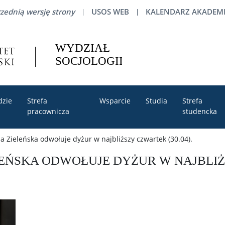
zednią wersję strony
USOS WEB
KALENDARZ AKADEMI
dzie
Strefa
Wsparcie
Studia
Strefa
pracownicza
studencka
a Zieleńska odwołuje dyżur w najbliższy czwartek (30.04).
LEŃSKA ODWOŁUJE DYŻUR W NAJBLI