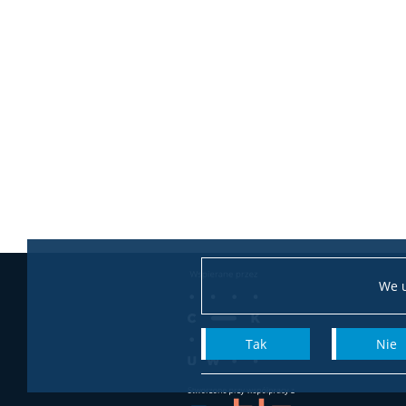
We u
Tak
Nie