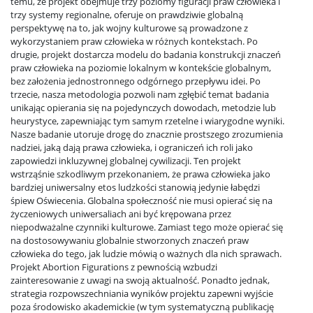
temu, że projekt obejmuje trzy poziomy figuracji praw człowieka i
trzy systemy regionalne, oferuje on prawdziwie globalną
perspektywę na to, jak wojny kulturowe są prowadzone z
wykorzystaniem praw człowieka w różnych kontekstach. Po
drugie, projekt dostarcza modelu do badania konstrukcji znaczeń
praw człowieka na poziomie lokalnym w kontekście globalnym,
bez założenia jednostronnego odgórnego przepływu idei. Po
trzecie, nasza metodologia pozwoli nam zgłębić temat badania
unikając opierania się na pojedynczych dowodach, metodzie lub
heurystyce, zapewniając tym samym rzetelne i wiarygodne wyniki.
Nasze badanie utoruje drogę do znacznie prostszego zrozumienia
nadziei, jaką dają prawa człowieka, i ograniczeń ich roli jako
zapowiedzi inkluzywnej globalnej cywilizacji. Ten projekt
wstrząśnie szkodliwym przekonaniem, że prawa człowieka jako
bardziej uniwersalny etos ludzkości stanowią jedynie łabędzi
śpiew Oświecenia. Globalna społeczność nie musi opierać się na
życzeniowych uniwersaliach ani być krępowana przez
niepodważalne czynniki kulturowe. Zamiast tego może opierać się
na dostosowywaniu globalnie stworzonych znaczeń praw
człowieka do tego, jak ludzie mówią o ważnych dla nich sprawach.
Projekt Abortion Figurations z pewnością wzbudzi
zainteresowanie z uwagi na swoją aktualność. Ponadto jednak,
strategia rozpowszechniania wyników projektu zapewni wyjście
poza środowisko akademickie (w tym systematyczną publikację