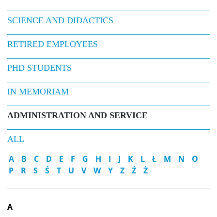
SCIENCE AND DIDACTICS
RETIRED EMPLOYEES
PHD STUDENTS
IN MEMORIAM
ADMINISTRATION AND SERVICE
ALL
A
B
C
D
E
F
G
H
I
J
K
L
Ł
M
N
O
P
R
S
Ś
T
U
V
W
Y
Z
Ź
Ż
A