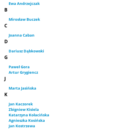
Ewa Andrzejczak
B
Mirosław Buczek
C
Joanna Caban
D
Dariusz Dąbkowski
G
Paweł Gora
Artur Grygiencz
J
Marta Jasińska
K
Jan Kaczorek
Zbigniew Kisiela
Katarzyna Kołacińska
Agnieszka Kosińska
Jan Kostrzewa