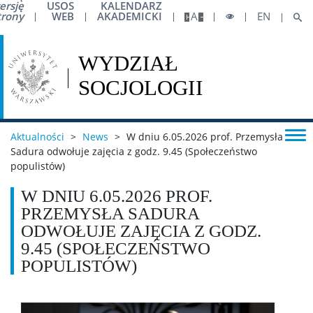
ersję
USOS
KALENDARZ
trony
WEB
AKADEMICKI
A
EN
Konferencje
Working Papers
Ludzie
Aktualności
>
News
>
W dniu 6.05.2026 prof. Przemysła
Sadura odwołuje zajęcia z godz. 9.45 (Społeczeństwo
populistów)
Strefa pracownicza
W DNIU 6.05.2026 PROF.
PRZEMYSŁA SADURA
Awans zawodowy
ODWOŁUJE ZAJĘCIA Z GODZ.
9.45 (SPOŁECZEŃSTWO
Podróże krajowe
POPULISTÓW)
Podróże zagraniczne