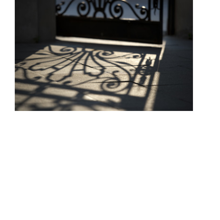
Konferencje
Sprawy pracownicze
Zasady rozliczania respondentów
Etyka działalności badawczej
Zakup książek z grantów
Zasady płatności kartą służbową
Logo do pobrania