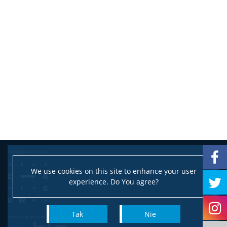
Oprogramowanie
Mobilność pracownicza
Umowy cywilnoprawne
Wsparcie
Pełnomocnik ds. Równości
We use cookies on this site to enhance your user
experience. Do You agree?
Dla osób w spektrum autyzmu
Tak
Nie